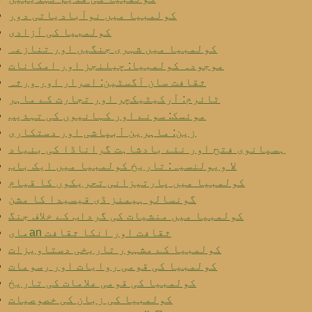
کولمبیا میں نوآبادیاتی دور
کولمبیا کی آزادی
کولمبیا میں شہری جنگیں اور تنازعہ
موجودہ کولمبیا: چیلنجز اور امکانات
ثقافت سان آگسٹین: اسرار اور ورثہ
ٹائرم: آرکیٹیکچر اور تجارت کے ماہر
موئسک: سونے اور کہانیوں کی تہذیب
زین: ماہرین آبپاشی اور دستکاری
ہسپانوی فتح اور نئے بادشاہت گراناڈا کی بنیاد
لا ویولنسیہ: تاریخ کولمبیا میں ایک باب
کولمبیا میں پارتیزانی تحریکوں کا قیام
گونسالو ہیمنز ڈی قیسیدا کا مشن
کولمبیا میں منشیات کی گرداب کے خلاف جنگ
مایan ثقافت اور انکا ثقافت
کولمبیا کے مشہور تاریخی دستاویزات
کولمبیا کی قومی روایات اور رسومات
کولمبیا کی قومی علامات کی تاریخ
کولمبیا کی زبان کی خصوصیات