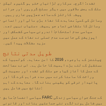
تشدد:
اگرچہ سرکاری لڑائیاں ختم ہو گئیں، لیکن
ملک کے بعض علاقوں میں دیگر مسلح گروہوں اور جرائم
پیشہ کارٹلز کے ساتھ جھڑپیں جاری رہیں۔
وسائل کی کمی:
معاہدے کا نفاذ بڑی مالی اور انسانی
وسائل کا متقاضی تھا، جو ہمیشہ دستیاب نہیں تھے۔
سیاسی عدم استحکام:
اندرونی سیاسی کشمکش اور
اپوزیشن کی جانب سے عدم تسلی نے نفاذ کے عمل میں
مزید مشکلات پیدا کیں۔
طویل مدتی نتائج
چیلنجز کے باوجود، 2016 کا امن معاہدہ کولمبیا کے
مستقبل کے لئے بڑے اہمیت کا حامل ہے۔ اس نے مصالحت
کے عمل کا آغاز کیا، جو ملک کو تشدد اور مصیبت کی
وراثت کا سامنا کرنے میں مدد فراہم کرے گا اور
پائیدار ترقی کو یقینی بنائے گا۔ معاہدے کے اہم
نتائج میں شامل ہیں:
سیاسی انضمام:
سابق FARC کے جنگ جواں سیاسی زندگی
میں شامل ہونے لگے، نئی جماعتیں بناتے اور قانونی