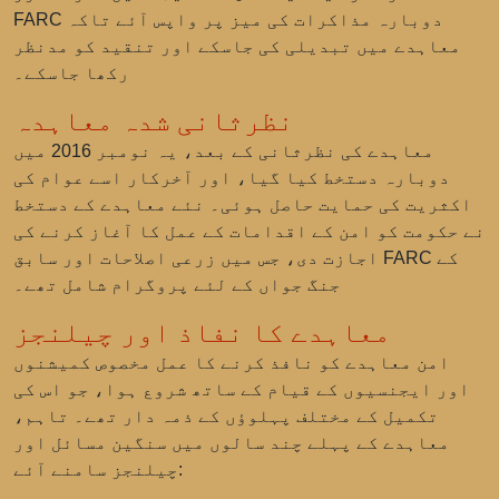
FARC دوبارہ مذاکرات کی میز پر واپس آئے تاکہ
معاہدے میں تبدیلی کی جاسکے اور تنقید کو مدنظر
رکھا جاسکے۔
نظرثانی شدہ معاہدہ
معاہدے کی نظرثانی کے بعد، یہ نومبر 2016 میں
دوبارہ دستخط کیا گیا، اور آخرکار اسے عوام کی
اکثریت کی حمایت حاصل ہوئی۔ نئے معاہدے کے دستخط
نے حکومت کو امن کے اقدامات کے عمل کا آغاز کرنے کی
اجازت دی، جس میں زرعی اصلاحات اور سابق FARC کے
جنگ جواں کے لئے پروگرام شامل تھے۔
معاہدے کا نفاذ اور چیلنجز
امن معاہدے کو نافذ کرنے کا عمل مخصوص کمیشنوں
اور ایجنسیوں کے قیام کے ساتھ شروع ہوا، جو اس کی
تکمیل کے مختلف پہلوؤں کے ذمہ دار تھے۔ تاہم،
معاہدے کے پہلے چند سالوں میں سنگین مسائل اور
چیلنجز سامنے آئے: