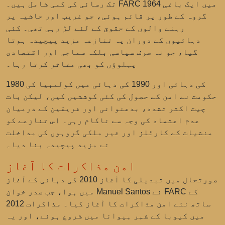
تک رسائی کی کمی شامل ہیں۔ FARC 1964 میں ایک باغی
گروہ کے طور پر قائم ہوئی، جو غریب اور حاشیہ پر
رہنے والوں کے حقوق کے لئے لڑ رہی تھی۔ کئی
دہائیوں کے دوران یہ تنازعہ مزید پیچیدہ ہوتا
گیا، جو نہ صرف سیاسی بلکہ سماجی اور اقتصادی
پہلوؤں کو بھی متاثر کرتا رہا۔
1980 کی دہائی اور 1990 کی دہائی میں کولمبیا کی
حکومت نے امن کے حصول کی کئی کوششیں کیں، لیکن بات
چیت اکثر تشدد، بدعنوانی اور فریقین کے درمیان
عدم اعتماد کی وجہ سے ناکام رہی۔ اس تنازعے کو
منشیات کے کارٹلز اور غیر ملکی گروہوں کی مداخلت
نے مزید پیچیدہ بنا دیا۔
امن مذاکرات کا آغاز
صورتحال میں تبدیلی کا آغاز 2010 کی دہائی کے آغاز
نے FARC کے
خوان Manuel Santos
میں ہوا، جب صدر
ساتھ نئے امن مذاکرات کا آغاز کیا۔ مذاکرات 2012
میں کیوبا کے شہر ہیوانا میں شروع ہوئے، اور یہ