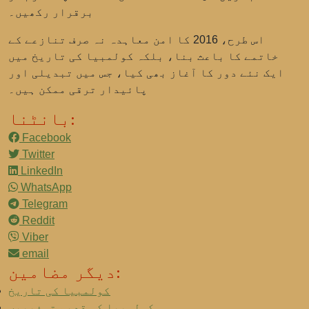
برقرار رکھیں۔
اس طرح، 2016 کا امن معاہدہ نہ صرف تنازعے کے
خاتمے کا باعث بنا، بلکہ کولمبیا کی تاریخ میں
ایک نئے دور کا آغاز بھی کیا، جس میں تبدیلی اور
پائیدار ترقی ممکن ہیں۔
بانٹنا:
Facebook
Twitter
LinkedIn
WhatsApp
Telegram
Reddit
Viber
email
دیگر مضامین:
کولمبیا کی تاریخ
کولمبیا کی قدیم تہذیبیں