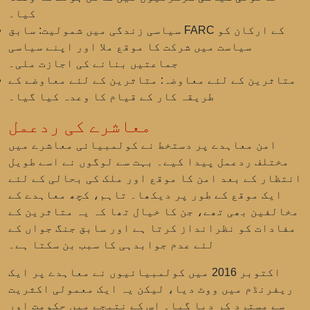
کیا۔
سیاسی زندگی میں شمولیت:
سابق FARC کے ارکان کو
سیاست میں شرکت کا موقع ملا اور اپنے سیاسی
جماعتیں بنانے کی اجازت ملی۔
متاثرین کے لئے معاوضہ:
متاثرین کے لئے معاوضے کے
طریقہ کار کے قیام کا وعدہ کیا گیا۔
معاشرے کی ردعمل
امن معاہدے پر دستخط نے کولمبیائی معاشرے میں
مختلف ردعمل پیدا کیے۔ بہت سے لوگوں نے اسے طویل
انتظار کے بعد امن کا موقع اور ملک کی بحالی کے لئے
ایک موقع کے طور پر دیکھا۔ تاہم، کچھ معاہدے کے
مخالفین بھی تھے، جن کا خیال تھا کہ یہ متاثرین کے
مفادات کو نظرانداز کرتا ہے اور سابق جنگ جواں کے
لئے عدم جوابدہی کا سبب بن سکتا ہے۔
اکتوبر 2016 میں کولمبیائیوں نے معاہدے پر ایک
ریفرنڈم میں ووٹ دیا، لیکن یہ ایک معمولی اکثریت
سے مسترد کر دیا گیا۔ اس کے نتیجے میں حکومت اور