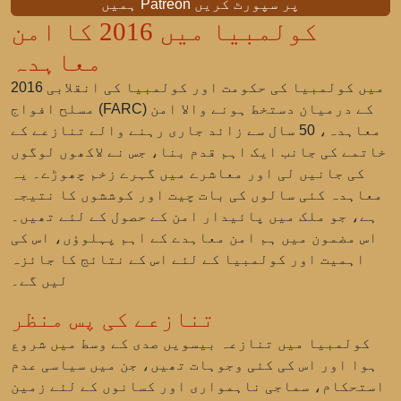
ہمیں Patreon پر سپورٹ کریں
کولمبیا میں 2016 کا امن
معاہدہ
2016 میں کولمبیا کی حکومت اور
کولمبیا کی انقلابی
(FARC) کے درمیان دستخط ہونے والا امن
مسلح افواج
معاہدہ، 50 سال سے زائد جاری رہنے والے تنازعے کے
خاتمے کی جانب ایک اہم قدم بنا، جس نے لاکھوں لوگوں
کی جانیں لی اور معاشرے میں گہرے زخم چھوڑے۔ یہ
معاہدہ کئی سالوں کی بات چیت اور کوششوں کا نتیجہ
ہے، جو ملک میں پائیدار امن کے حصول کے لئے تھیں۔
اس مضمون میں ہم امن معاہدے کے اہم پہلوؤں، اس کی
اہمیت اور کولمبیا کے لئے اس کے نتائج کا جائزہ
لیں گے۔
تنازعے کی پس منظر
کولمبیا میں تنازعہ بیسویں صدی کے وسط میں شروع
ہوا اور اس کی کئی وجوہات تھیں، جن میں سیاسی عدم
استحکام، سماجی ناہمواری اور کسانوں کے لئے زمین