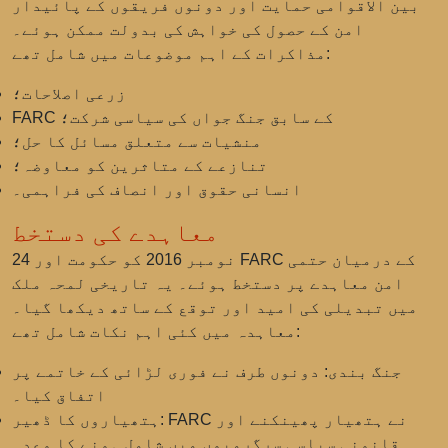
بین الاقوامی حمایت اور دونوں فریقوں کے پائیدار
امن کے حصول کی خواہش کی بدولت ممکن ہوئے۔
مذاکرات کے اہم موضوعات میں شامل تھے:
زرعی اصلاحات؛
FARC کے سابق جنگ جواں کی سیاسی شرکت؛
منشیات سے متعلق مسائل کا حل؛
تنازعے کے متاثرین کو معاوضہ؛
انسانی حقوق اور انصاف کی فراہمی۔
معاہدے کی دستخط
24 نومبر 2016 کو حکومت اور FARC کے درمیان حتمی
امن معاہدے پر دستخط ہوئے۔ یہ تاریخی لمحہ ملک
میں تبدیلی کی امید اور توقع کے ساتھ دیکھا گیا۔
معاہدہ میں کئی اہم نکات شامل تھے:
جنگ بندی:
دونوں طرف نے فوری لڑائی کے خاتمے پر
اتفاق کیا۔
FARC نے ہتھیار پھینکنے اور
ہتھیاروں کا ڈھیر:
قانونی سیاسی سرگرمیوں میں شامل ہونے کا وعدہ