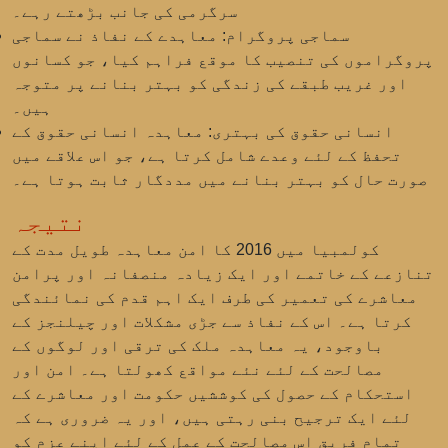
سرگرمی کی جانب بڑھتے رہے۔
سماجی پروگرام:
معاہدے کے نفاذ نے سماجی
پروگراموں کی تنصیب کا موقع فراہم کیا، جو کسانوں
اور غریب طبقے کی زندگی کو بہتر بنانے پر متوجہ
ہیں۔
انسانی حقوق کی بہتری:
معاہدہ انسانی حقوق کے
تحفظ کے لئے وعدے شامل کرتا ہے، جو اس علاقے میں
صورت حال کو بہتر بنانے میں مددگار ثابت ہوتا ہے۔
نتیجہ
کولمبیا میں 2016 کا امن معاہدہ طویل مدت کے
تنازعے کے خاتمے اور ایک زیادہ منصفانہ اور پرامن
معاشرے کی تعمیر کی طرف ایک اہم قدم کی نمائندگی
کرتا ہے۔ اس کے نفاذ سے جڑی مشکلات اور چیلنجز کے
باوجود، یہ معاہدہ ملک کی ترقی اور لوگوں کے
مصالحت کے لئے نئے مواقع کھولتا ہے۔ امن اور
استحکام کے حصول کی کوششیں حکومت اور معاشرے کے
لئے ایک ترجیح بنی رہتی ہیں، اور یہ ضروری ہے کہ
تمام فریق اس مصالحت کے عمل کے لئے اپنے عزم کو