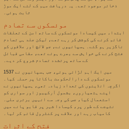
ذخائر موجود تھے۔ یہ دریافت مہم کے لئے ایک موڑ
ثابت ہوئی۔
موئسکوں سے تصادم
ابتداء میں کیسادا موئسکوں کے ساتھ امن کے تعلقات
قائم کرنے کی کوشش کر رہے تھے، لیکن جلد ہی تصادم
ناگزیر ہو گئے۔ ہسپانیوں نے، جو لالچ اور علاقوں کو
فتح کرنے کی خواہش سے بھرے ہوئے تھے، مقامی قبائل
کے ساتھ پرتشدد تصادم شروع کر دیے۔
1537 میں ایک اہم لڑائی ہوئی، جب ہسپانیوں نے
موئسکوں کے دارالحکومت
باکاتا
پر حملہ کیا۔
اگرچہ انڈینوں کی تعداد زیادہ تھی، ہسپانیوں نے
اپنے ہتھیاروں، بشمول آرکیبوز اور سواری کو
استعمال کیا، جس کی وجہ سے انہیں برتری ملی۔
نتیجے کے طور پر، کیسادا شہر پر قابو پانے میں
کامیاب رہے اور علاقے پر کنٹرول قائم کر لیا۔
فتح کے اثرات