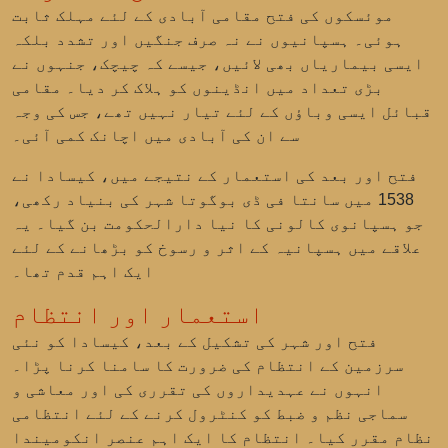
موئسکوں کی فتح مقامی آبادی کے لئے مہلک ثابت
ہوئی۔ ہسپانیوں نے نہ صرف جنگیں اور تشدد بلکہ
ایسی بیماریاں بھی لائیں، جیسے کہ چیچک، جنہوں نے
بڑی تعداد میں انڈینوں کو ہلاک کر دیا۔ مقامی
قبائل ایسی وباؤں کے لئے تیار نہیں تھے، جس کی وجہ
سے ان کی آبادی میں اچانک کمی آئی۔
فتح اور بعد کی استعمار کے نتیجے میں، کیسادا نے
1538 میں
سانتا فی ڈی بوگوتا
شہر کی بنیاد رکھی،
جو ہسپانوی کالونی کا نیا دارالحکومت بن گیا۔ یہ
علاقے میں ہسپانیہ کے اثر و رسوخ کو بڑھانے کے لئے
ایک اہم قدم تھا۔
استعمار اور انتظام
فتح اور شہر کی تشکیل کے بعد، کیسادا کو نئی
سرزمین کے انتظام کی ضرورت کا سامنا کرنا پڑا۔
انہوں نے عہدیداروں کی تقرری کی اور معاشی و
سماجی نظم و ضبط کو کنٹرول کرنے کے لئے انتظامی
نظام مقرر کیا۔ انتظام کا ایک اہم عنصر
انکومیندا