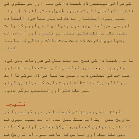
گونزالو ہیمینز ڈی کیسادا کی مہم اور موئسکوں کی
فتح نے کولمبیا کی ترقی پر طویل مدتی اثر ڈال دیا۔
ہسپانیوی استعمار نے علاقے میں سماجی، اقتصادی
اور سیاسی ڈھانچوں میں بنیادی تبدیلیوں کا باعث
بنی۔ مقامی ثقافتیں تباہ ہو گئیں، اور آبادی نے
ہسپانوی حکومت کے تحت سخت حالات زندگی کا سامنا
کیا۔
تاہم، کیسادا کی فتح نے نئے عمل کی شروعات بھی کی،
جنہوں نے بعد میں کولمبیا کی استعمار ساخت اور
شناخت کو تشکیل دیا۔ شہر سانتا فی ڈی بوگوتا ایک
اہم کالونی کے انتظام اور تجارت کا مرکز بن گیا،
نیز ثقافتی اور تعلیمی مرکز بھی۔
نتیجہ
گونزالو ہیمینز ڈی کیسادا کی مہم کولمبیا کی
تاریخ میں ایک اہم سنگ میل ہے۔ اس نے ہسپانیوں کے
لئے نئی زمینیں کھولیں، لیکن مقامی آبادی کے لئے
بھی تکالیف اور تباہی کا باعث بنی۔ اس تاریخ کے