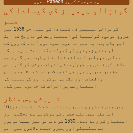
ہمیں Patreon پر سپورٹ کریں
گونزالو ہیمینز ڈی کیسادا کی
مہم
گونزالو ہیمینز ڈی کیسادا کی مہم، جو 1536 میں
شروع ہوئی، کولمبیا کی استعماریت کی تاریخ کا ایک
اہم باب ہے۔ یہ مہم نہ صرف ہسپانوی آباد کاروں کے
لیے نئی زمینوں کو کھولنے کا باعث بنی، بلکہ
مقامی قبیلوں کے ساتھ تصادم کی طرف بھی گئی، جو
علاقے کی ترقی پر طویل مدتی اثرات مرتب کر گئی۔ اس
مضمون میں ہم مہم کی تفصیلات، اس کے مقاصد، اہم
واقعات اور مقامی لوگوں اور کولمبیا کی
استعماریت پر اثرات کا جائزہ لیں گے۔
تاریخی پس منظر
16ویں صدی کے شروع میں، ہسپانیہ کے کانکیستیڈرز
امریکہ میں نئے خطوں کی سرگرمی سے تحقیق اور
استعمار کر رہے تھے۔ 1530 کی دہائی میں ہسپانویوں
نے میکسیکو اور پیرو جیسے علاقوں میں اہم