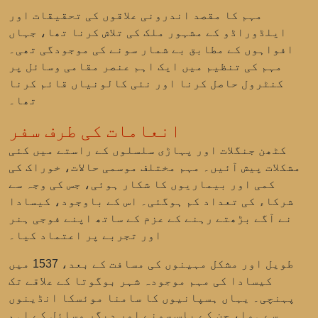
مہم کا مقصد اندرونی علاقوں کی تحقیقات اور
ایلڈوراڈو
کے مشہور ملک کی تلاش کرنا تھا، جہاں
افواہوں کے مطابق بے شمار سونے کی موجودگی تھی۔
مہم کی تنظیم میں ایک اہم عنصر مقامی وسائل پر
کنٹرول حاصل کرنا اور نئی کالونیاں قائم کرنا
تھا۔
انعامات کی طرف سفر
کٹھن جنگلات اور پہاڑی سلسلوں کے راستے میں کئی
مشکلات پیش آئیں۔ مہم مختلف موسمی حالات، خوراک کی
کمی اور بیماریوں کا شکار ہوئی، جس کی وجہ سے
شرکاء کی تعداد کم ہوگئی۔ اس کے باوجود، کیسادا
نے آگے بڑھتے رہنے کے عزم کے ساتھ اپنے فوجی ہنر
اور تجربے پر اعتماد کیا۔
طویل اور مشکل مہینوں کی مسافت کے بعد، 1537 میں
کیسادا کی مہم موجودہ شہر
بوگوتا
کے علاقے تک
پہنچی۔ یہاں ہسپانیوں کا سامنا موئسکا انڈینوں
سے ہوا، جن کے پاس سونے اور دیگر وسائل کے اہم