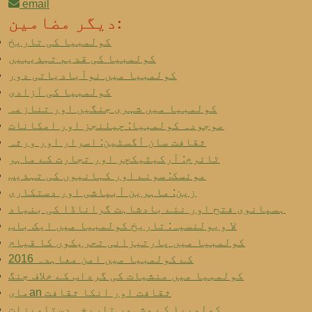
email
دیگر مضامین:
کولمبیا کی تاریخ
کولمبیا کی قدیم تہذیبیں
کولمبیا میں نوآبادیاتی دور
کولمبیا کی آزادی
کولمبیا میں شہری جنگیں اور تنازعہ
موجودہ کولمبیا: چیلنجز اور امکانات
ثقافت سان آگسٹین: اسرار اور ورثہ
ٹائرم: آرکیٹیکچر اور تجارت کے ماہر
موئسک: سونے اور کہانیوں کی تہذیب
زین: ماہرین آبپاشی اور دستکاری
ہسپانوی فتح اور نئے بادشاہت گراناڈا کی بنیاد
لا ویولنسیہ: تاریخ کولمبیا میں ایک باب
کولمبیا میں پارتیزانی تحریکوں کا قیام
2016 کے کولمبیا میں امن معاہدہ
کولمبیا میں منشیات کی گرداب کے خلاف جنگ
مایan ثقافت اور انکا ثقافت
کولمبیا کے مشہور تاریخی دستاویزات