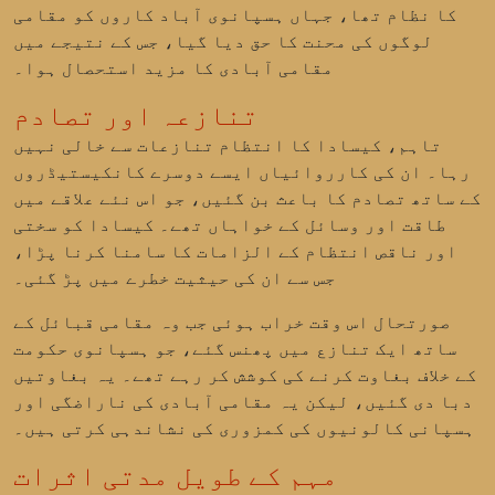
کا نظام تھا، جہاں ہسپانوی آباد کاروں کو مقامی
لوگوں کی محنت کا حق دیا گیا، جس کے نتیجے میں
مقامی آبادی کا مزید استحصال ہوا۔
تنازعہ اور تصادم
تاہم، کیسادا کا انتظام تنازعات سے خالی نہیں
رہا۔ ان کی کارروائیاں ایسے دوسرے کانکیستیڈروں
کے ساتھ تصادم کا باعث بن گئیں، جو اس نئے علاقے میں
طاقت اور وسائل کے خواہاں تھے۔ کیسادا کو سختی
اور ناقص انتظام کے الزامات کا سامنا کرنا پڑا،
جس سے ان کی حیثیت خطرے میں پڑ گئی۔
صورتحال اس وقت خراب ہوئی جب وہ مقامی قبائل کے
ساتھ ایک تنازع میں پھنس گئے، جو ہسپانوی حکومت
کے خلاف بغاوت کرنے کی کوشش کر رہے تھے۔ یہ بغاوتیں
دبا دی گئیں، لیکن یہ مقامی آبادی کی ناراضگی اور
ہسپانی کالونیوں کی کمزوری کی نشاندہی کرتی ہیں۔
مہم کے طویل مدتی اثرات