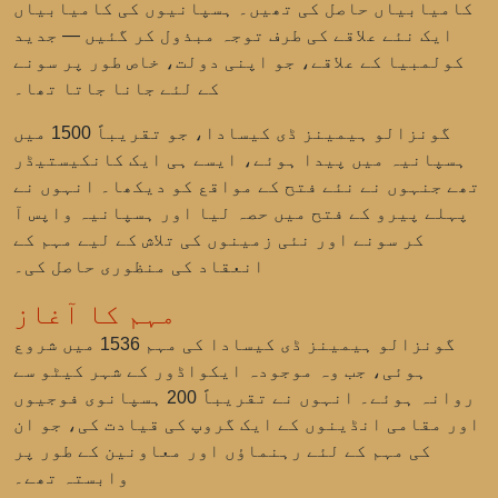
کامیابیاں حاصل کی تھیں۔ ہسپانیوں کی کامیابیاں
ایک نئے علاقے کی طرف توجہ مبذول کر گئیں — جدید
کولمبیا کے علاقے، جو اپنی دولت، خاص طور پر سونے
کے لئے جانا جاتا تھا۔
گونزالو ہیمینز ڈی کیسادا، جو تقریباً 1500 میں
ہسپانیہ میں پیدا ہوئے، ایسے ہی ایک کانکیستیڈر
تھے جنہوں نے نئے فتح کے مواقع کو دیکھا۔ انہوں نے
پہلے پیرو کے فتح میں حصہ لیا اور ہسپانیہ واپس آ
کر سونے اور نئی زمینوں کی تلاش کے لیے مہم کے
انعقاد کی منظوری حاصل کی۔
مہم کا آغاز
گونزالو ہیمینز ڈی کیسادا کی مہم 1536 میں شروع
ہوئی، جب وہ موجودہ ایکواڈور کے شہر کیٹو سے
روانہ ہوئے۔ انہوں نے تقریباً 200 ہسپانوی فوجیوں
اور مقامی انڈینوں کے ایک گروپ کی قیادت کی، جو ان
کی مہم کے لئے رہنماؤں اور معاونین کے طور پر
وابستہ تھے۔