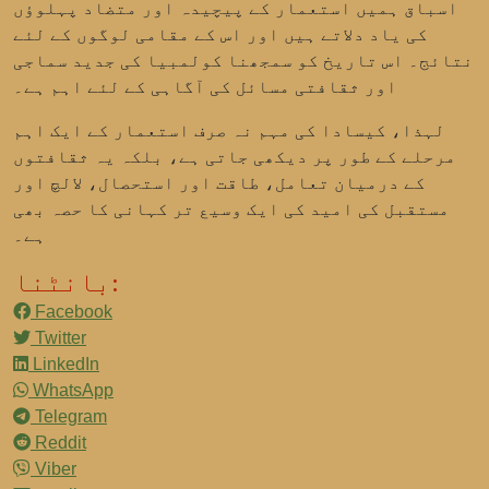
اسباق ہمیں استعمار کے پیچیدہ اور متضاد پہلوؤں
کی یاد دلاتے ہیں اور اس کے مقامی لوگوں کے لئے
نتائج۔ اس تاریخ کو سمجھنا کولمبیا کی جدید سماجی
اور ثقافتی مسائل کی آگاہی کے لئے اہم ہے۔
لہذا، کیسادا کی مہم نہ صرف استعمار کے ایک اہم
مرحلے کے طور پر دیکھی جاتی ہے، بلکہ یہ ثقافتوں
کے درمیان تعامل، طاقت اور استحصال، لالچ اور
مستقبل کی امید کی ایک وسیع تر کہانی کا حصہ بھی
ہے۔
بانٹنا:
Facebook
Twitter
LinkedIn
WhatsApp
Telegram
Reddit
Viber